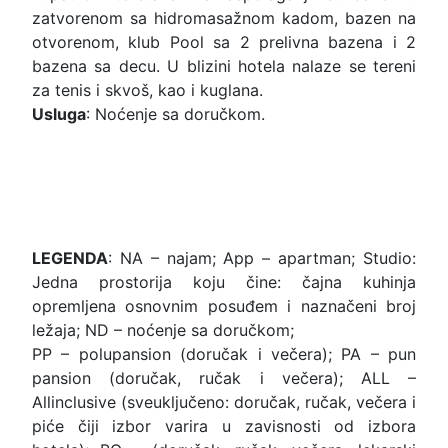
zatvorenom sa hidromasažnom kadom, bazen na
otvorenom, klub Pool sa 2 prelivna bazena i 2
bazena sa decu. U blizini hotela nalaze se tereni
za tenis i skvoš, kao i kuglana.
Usluga
: Noćenje sa doručkom.
LEGENDA
: NA – najam; App – apartman; Studio:
Jedna prostorija koju čine: čajna kuhinja
opremljena osnovnim posuđem i naznačeni broj
ležaja; ND – noćenje sa doručkom;
PP – polupansion (doručak i večera); PA – pun
pansion (doručak, ručak i večera); ALL –
Allinclusive (sveuključeno: doručak, ručak, večera i
piće čiji izbor varira u zavisnosti od izbora