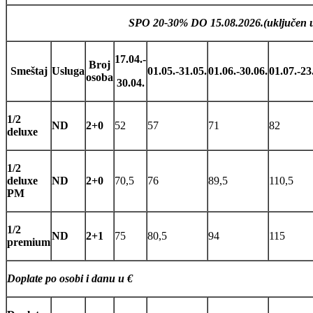
SPO 20-30% DO 15.08.2026.(uključen u
17.04.-
Broj
Smeštaj
Usluga
01.05.-31.05.
01.06.-30.06.
01.07.-23
osoba
30.04.
1/2
ND
2+0
52
57
71
82
deluxe
1/2
deluxe
ND
2+0
70,5
76
89,5
110,5
PM
1/2
ND
2+1
75
80,5
94
115
premium
Doplate po osobi i danu u €