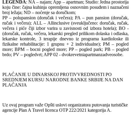
LEGENDA
: NA – najam; App – apartman; Studio: Jedna prostorija
koju čine: čajna kuhinja opremljena osnovnim posuđem i naznačeni
broj ležaja; ND – noćenje sa doručkom;
PP – polupansion (doručak i večera); PA – pun pansion (doručak,
ručak i večera); ALL – Allinclusive (sveuključeno: doručak, ručak,
večera i piće čiji izbor varira u zavisnosti od izbora hotela); BO -
(doručak, ručak, večera, lekarski pregled prilikom dolaska i odlaska,
lekarske kontrole, 3 terapije dnevno iz programa kardioloske ili
fizikalne rehabilitacije: 1 grupnu + 2 individualne); PM – pogled
more; BPM – bocni pogled more; PP – pogled park; PB – pogled
brdo; PV – pogledvrt; APP 02 - dvokrevetniapartmanzadveosobe.
PLAĆANJE U DINARSKOJ PROTIVVREDNOSTI PO
SREDNJEM KURSU NARODNE BANKE SRBIJE NA DAN
PLAĆANJA
Uz ovaj program važe Opšti uslovi organizatora putovanja turističke
agencije Plan A Travel licenca OTP 222/2021 kategorija A.