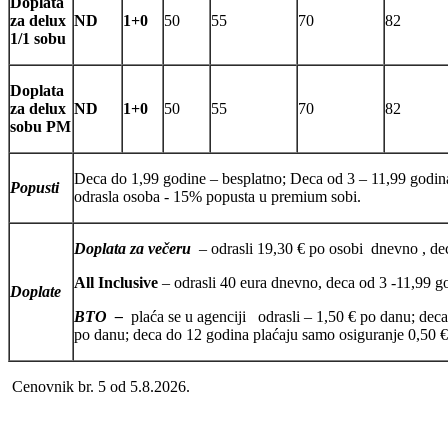
Doplata
za delux
ND
1+0
50
55
70
82
1/1 sobu
Doplata
za delux
ND
1+0
50
55
70
82
sobu PM
Deca do 1,99 godine – besplatno; Deca od 3 – 11,99 godin
Popusti
odrasla osoba - 15% popusta u premium sobi.
Doplata za večeru
– odrasli 19,30 € po osobi dnevno , dec
All Inclusive
– odrasli 40 eura dnevno, deca od 3 -11,99 
Doplate
BTO –
plaća se u agenciji odrasli – 1,50 € po danu; deca
po danu; deca do 12 godina plaćaju samo osiguranje 0,50 €
Cenovnik br. 5 od 5.8.2026.