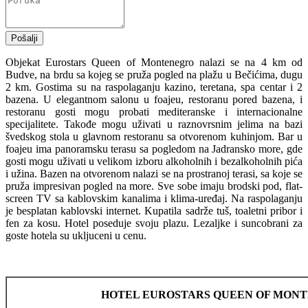
Pošalji
Objekat Eurostars Queen of Montenegro nalazi se na 4 km od
Budve, na brdu sa kojeg se pruža pogled na plažu u Bečićima, dugu
2 km. Gostima su na raspolaganju kazino, teretana, spa centar i 2
bazena. U elegantnom salonu u foajeu, restoranu pored bazena, i
restoranu gosti mogu probati mediteranske i internacionalne
specijalitete. Takođe mogu uživati u raznovrsnim jelima na bazi
švedskog stola u glavnom restoranu sa otvorenom kuhinjom. Bar u
foajeu ima panoramsku terasu sa pogledom na Jadransko more, gde
gosti mogu uživati u velikom izboru alkoholnih i bezalkoholnih pića
i užina. Bazen na otvorenom nalazi se na prostranoj terasi, sa koje se
pruža impresivan pogled na more. Sve sobe imaju brodski pod, flat-
screen TV sa kablovskim kanalima i klima-uređaj. Na raspolaganju
je besplatan kablovski internet. Kupatila sadrže tuš, toaletni pribor i
fen za kosu. Hotel poseduje svoju plazu. Lezaljke i suncobrani za
goste hotela su ukljuceni u cenu.
HOTEL EUROSTARS QUEEN OF MONTEN