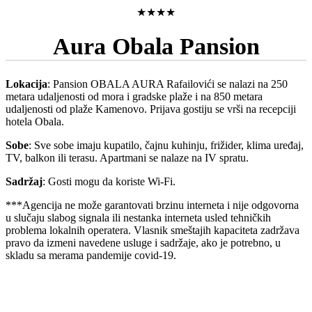
★★★★
Aura Obala Pansion
Lokacija
: Pansion OBALA AURA Rafailovići se nalazi na 250
metara udaljenosti od mora i gradske plaže i na 850 metara
udaljenosti od plaže Kamenovo. Prijava gostiju se vrši na recepciji
hotela Obala.
Sobe
: Sve sobe imaju kupatilo, čajnu kuhinju, frižider, klima uređaj,
TV, balkon ili terasu. Apartmani se nalaze na IV spratu.
Sadržaj
: Gosti mogu da koriste Wi-Fi.
***Agencija ne može garantovati brzinu interneta i nije odgovorna
u slučaju slabog signala ili nestanka interneta usled tehničkih
problema lokalnih operatera. Vlasnik smeštajih kapaciteta zadržava
pravo da izmeni navedene usluge i sadržaje, ako je potrebno, u
skladu sa merama pandemije covid-19.