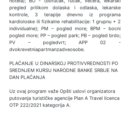
hotela); BO - (doručak, ručak, večera, lekarski
pregled prilikom dolaska i odlaska, lekarske
kontrole, 3 terapije dnevno iz programa
kardioloske ili fizikalne rehabilitacije: 1 grupnu + 2
individualne); PM – pogled more; BPM – bocni
pogled more; PP – pogled park; PB – pogled brdo;
PV – pogledvrt; APP 02 -
dvokrevetniapartmanzadveosobe.
PLAĆANJE U DINARSKOJ PROTIVVREDNOSTI PO
SREDNJEM KURSU NARODNE BANKE SRBIJE NA
DAN PLAĆANJA
Uz ovaj program važe Opšti uslovi organizatora
putovanja turističke agencije Plan A Travel licenca
OTP 222/2021 kategorija A.