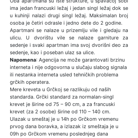
Oba apartmana su iste strukture, u spavaćoj sobi
ima jedan francuski ležaj i jedan singl ležaj dok se
u kuhinji nalazi drugi singl ležaj. Maksimalan broj
osoba je četiri odrasle i jedno dete do 2 godine.
Apartmani se nalaze u prizemlju vile i gledaju na
ulicu. U dvorištu vile se nalaze garniture za
sedenje i svaki apartman ima svoj dvorišni deo za
sedenje, kao i poseban ulaz sa ulice.
Napomena
: Agencija ne može garantovati brzinu
interneta i nije odgovorna u slučaju slabog signala
ili nestanka interneta usled tehničkih problema
grčkih operatera.
Mere kreveta u Grčkoj se razlikuju od naših
standarda. Grčki standard za normalan-singl
krevet je širine od 75 – 90 cm, a za francuski
krevet (za 2 osobe) širine od 110 – 140 cm.
Ulazak u smeštaj je u 14h po Grčkom vremenu
prvog dana boravka, a izlazak iz smeštaja je u
09h po Grčkom vremenu poslednjeg dana