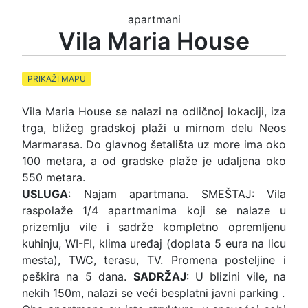
apartmani
Vila Maria House
PRIKAŽI MAPU
Vila Maria House se nalazi na odličnoj lokaciji, iza
trga, bližeg gradskoj plaži u mirnom delu Neos
Marmarasa. Do glavnog šetališta uz more ima oko
100 metara, a od gradske plaže je udaljena oko
550 metara.
USLUGA
: Najam apartmana. SMEŠTAJ: Vila
raspolaže 1/4 apartmanima koji se nalaze u
prizemlju vile i sadrže kompletno opremljenu
kuhinju, WI-FI, klima uređaj (doplata 5 eura na licu
mesta), TWC, terasu, TV. Promena posteljine i
peškira na 5 dana.
SADRŽAJ
: U blizini vile, na
nekih 150m, nalazi se veći besplatni javni parking .