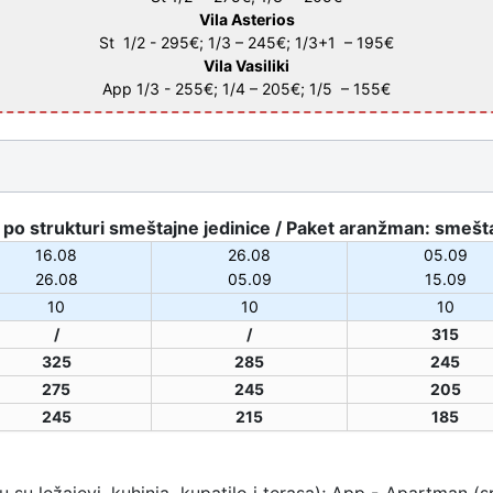
Vila Asterios
St 1/2 - 295€; 1/3 – 245€; 1/3+1 – 195€
Vila Vasiliki
App 1/3 - 255€; 1/4 – 205€; 1/5 – 155€
i po strukturi smeštajne jedinice / Paket aranžman: smešt
16.08
26.08
05.09
26.08
05.09
15.09
10
10
10
/
/
315
325
285
245
275
245
205
245
215
185