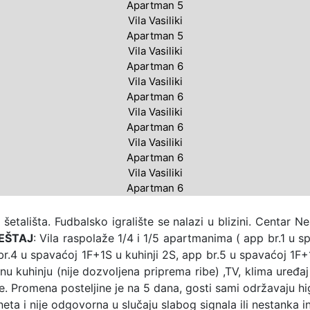
Apartman 5
Vila Vasiliki
Apartman 5
Vila Vasiliki
Apartman 6
Vila Vasiliki
Apartman 6
Vila Vasiliki
Apartman 6
Vila Vasiliki
Apartman 6
Vila Vasiliki
Apartman 6
 šetališta. Fudbalsko igralište se nalazi u blizini. Centa
EŠTAJ
: Vila raspolaže 1/4 i 1/5 apartmanima ( app br.1 u 
 br.4 u spavaćoj 1F+1S u kuhinji 2S, app br.5 u spavaćoj 1F+
nu kuhinju (nije dozvoljena priprema ribe) ,TV, klima uređaj
e. Promena posteljine je na 5 dana, gosti sami održavaju hi
eta i nije odgovorna u slučaju slabog signala ili nestanka 