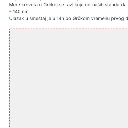
Mere kreveta u Grčkoj se razlikuju od naših standarda.
– 140 cm.
Ulazak u smeštaj je u 14h po Grčkom vremenu prvog d