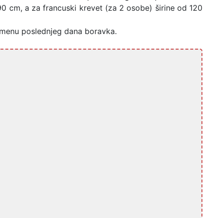
90 cm, a za francuski krevet (za 2 osobe) širine od 120
emenu poslednjeg dana boravka.