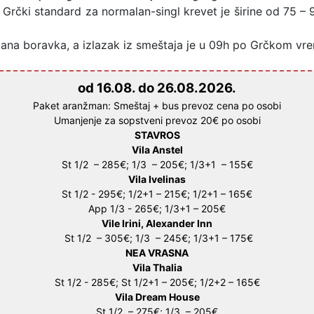
 Grčki standard za normalan-singl krevet je širine od 75 – 
ana boravka, a izlazak iz smeštaja je u 09h po Grčkom vr
od 16.08. do 26.08.2026.
Paket aranžman: Smeštaj + bus prevoz cena po osobi
Umanjenje za sopstveni prevoz 20€ po osobi
STAVROS
Vila Anstel
St 1/2 – 285€; 1/3 – 205€; 1/3+1 – 155€
Vila Ivelinas
St 1/2 - 295€; 1/2+1 – 215€; 1/2+1 – 165€
App 1/3 - 265€; 1/3+1 – 205€
Vile Irini, Alexander Inn
St 1/2 – 305€; 1/3 – 245€; 1/3+1 – 175€
NEA VRASNA
Vila Thalia
St 1/2 - 285€; St 1/2+1 – 205€; 1/2+2 – 165€
Vila Dream House
St 1/2 – 275€; 1/3 – 205€