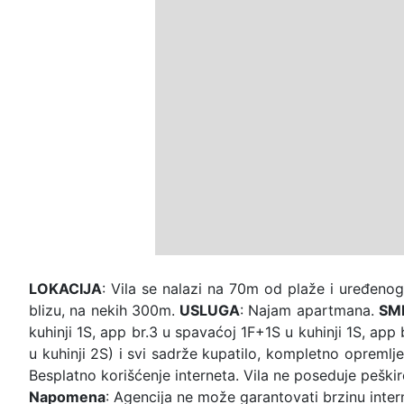
LOKACIJA
: Vila se nalazi na 70m od plaže i uređenog
blizu, na nekih 300m.
USLUGA
: Najam apartmana.
SM
kuhinji 1S, app br.3 u spavaćoj 1F+1S u kuhinji 1S, app
u kuhinji 2S) i svi sadrže kupatilo, kompletno opremlje
Besplatno korišćenje interneta. Vila ne poseduje peškir
Napomena
: Agencija ne može garantovati brzinu intern