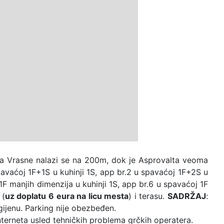
r Nea Vrasne nalazi se na 200m, dok je Asprovalta veoma
spavaćoj 1F+1S u kuhinji 1S, app br.2 u spavaćoj 1F+2S u
1F manjih dimenzija u kuhinji 1S, app br.6 u spavaćoj 1F
 (
uz doplatu 6 eura na licu mesta
) i terasu.
SADRŽAJ
:
gijenu. Parking nije obezbeđen.
interneta usled tehničkih problema grčkih operatera.