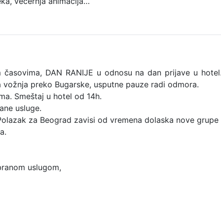
teka, večernja animacija…
 časovima, DAN RANIJE u odnosu na dan prijave u hotel
a vožnja preko Bugarske, usputne pauze radi odmora.
a. Smeštaj u hotel od 14h.
ane usluge.
Polazak za Beograd zavisi od vremena dolaska nove grupe
a.
abranom uslugom,