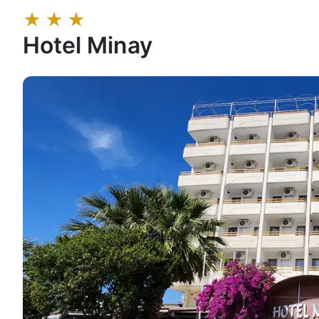
★
★
★
Hotel Minay