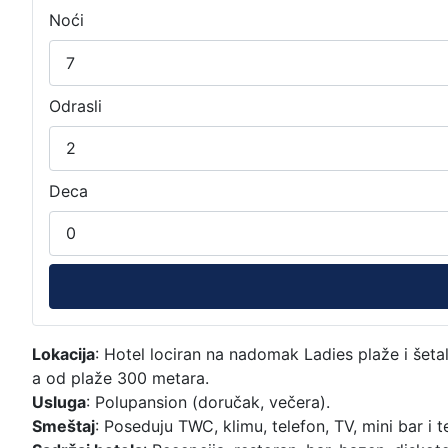
Noći
Odrasli
Deca
Lokacija
: Hotel lociran na nadomak Ladies plaže i šetal
a od plaže 300 metara.
Usluga
: Polupansion (doručak, večera).
Smeštaj
: Poseduju TWC, klimu, telefon, TV, mini bar i t