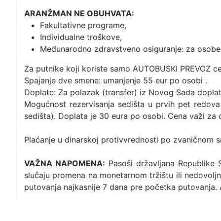
ARANŽMAN NE OBUHVATA:
Fakultativne programe,
Individualne troškove,
Međunarodno zdravstveno osiguranje: za osobe do
Za putnike koji koriste samo AUTOBUSKI PREVOZ cen
Spajanje dve smene: umanjenje 55 eur po osobi .
Doplate: Za polazak (transfer) iz Novog Sada dopla
Mogućnost rezervisanja sedišta u prvih pet redov
sedišta). Doplata je 30 eura po osobi. Cena važi za 
Plaćanje u dinarskoj protivvrednosti po zvaničnom 
VAŽNA NAPOMENA:
Pasoši državljana Republike S
slučaju promena na monetarnom tržištu ili nedovoljn
putovanja najkasnije 7 dana pre početka putovanja.
Uz ovaj program važe Opšti uslovi organizatora puto