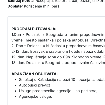
Sadržaj hotela
: Recepcija, restoran, bar, bazen, disko
Doplate
: Korišćenje mini bara.
PROGRAM PUTOVANJA:
1.Dan - Polazak iz Beograda u ranim prepodnevnim
vreme i mesto sastanka i polaska autobusa. Direktn
2. Dan – Dolazak u Kušadasi u prepodnevnim časovim
2-12. dan: Boravak u izabranom hotelu nabazi odabr
12. dan. Napuštanje soba do 09h. Slobodno vreme. 
13. dan. Dolazak u Beograd u popodnevnim časovim
ARANŽMAN OBUHVATA:
Smeštaj u Kušadasiju na bazi 10 noćenja sa od
Autobuski prevoz
Usluge predstavnika agencije i ino partnera,
Agencijske usluge.