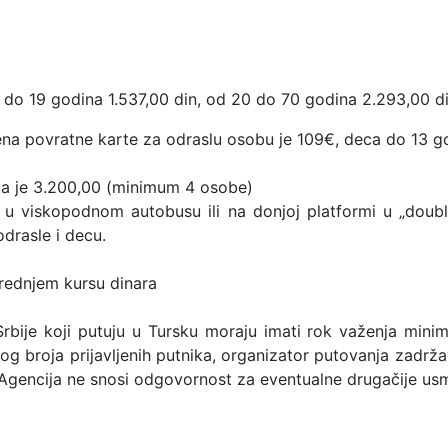
 19 godina 1.537,00 din, od 20 do 70 godina 2.293,00 dinar
a povratne karte za odraslu osobu je 109€, deca do 13 go
ta je 3.200,00 (minimum 4 osobe)
a u viskopodnom autobusu ili na donjoj platformi u „doub
odrasle i decu.
srednjem kursu dinara
rbije koji putuju u Tursku moraju imati rok važenja mini
og broja prijavljenih putnika, organizator putovanja zadrž
 Agencija ne snosi odgovornost za eventualne drugačije us
vanja turističke agencije Plan A Travel licenca OTP 222/20