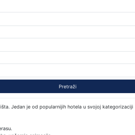
Pretraži
išta. Jedan je od popularnijih hotela u svojoj kategorizaci
erasu.