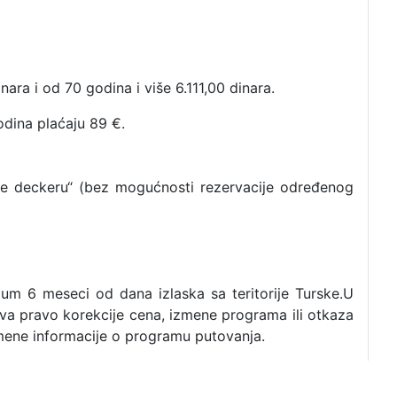
a i od 70 godina i više 6.111,00 dinara.
dina plaćaju 89 €.
le deckeru“ (bez mogućnosti rezervacije određenog
mum 6 meseci od dana izlaska sa teritorije Turske.U
ava pravo korekcije cena, izmene programa ili otkaza
mene informacije o programu putovanja.
21 kategorija A.