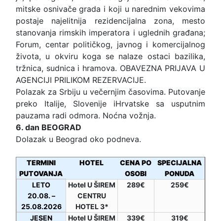
mitske osnivače grada i koji u narednim vekovima
postaje najelitnija rezidencijalna zona, mesto
stanovanja rimskih imperatora i uglednih građana;
Forum, centar političkog, javnog i komercijalnog
života, u okviru koga se nalaze ostaci bazilika,
tržnica, sudnica i hramova. OBAVEZNA PRIJAVA U
AGENCIJI PRILIKOM REZERVACIJE.
Polazak za Srbiju u večernjim časovima. Putovanje
preko Italije, Slovenije iHrvatske sa usputnim
pauzama radi odmora. Noćna vožnja.
6. dan BEOGRAD
Dolazak u Beograd oko podneva.
TERMINI
HOTEL
CENA PO
SPECIJALNA
PUTOVANJA
OSOBI
PONUDA
LETO
Hotel U ŠIREM
289€
259€
20.08. –
CENTRU
25.08.2026
HOTEL 3*
JESEN
Hotel U ŠIREM
339€
319€