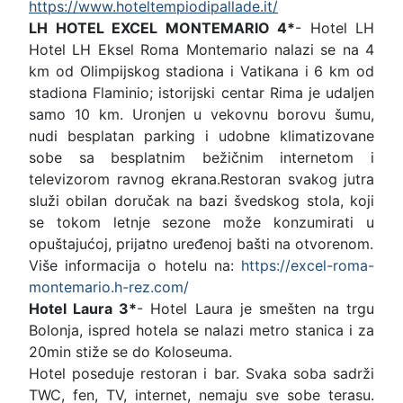
https://www.hoteltempiodipallade.it/
LH HOTEL EXCEL MONTEMARIO 4*
- Hotel LH
Hotel LH Eksel Roma Montemario nalazi se na 4
km od Olimpijskog stadiona i Vatikana i 6 km od
stadiona Flaminio; istorijski centar Rima je udaljen
samo 10 km. Uronjen u vekovnu borovu šumu,
nudi besplatan parking i udobne klimatizovane
sobe sa besplatnim bežičnim internetom i
televizorom ravnog ekrana.Restoran svakog jutra
služi obilan doručak na bazi švedskog stola, koji
se tokom letnje sezone može konzumirati u
opuštajućoj, prijatno uređenoj bašti na otvorenom.
Više informacija o hotelu na:
https://excel-roma-
montemario.h-rez.com/
Hotel Laura 3*
- Hotel Laura je smešten na trgu
Bolonja, ispred hotela se nalazi metro stanica i za
20min stiže se do Koloseuma.
Hotel poseduje restoran i bar. Svaka soba sadrži
TWC, fen, TV, internet, nemaju sve sobe terasu.