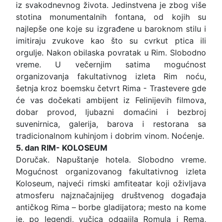
iz svakodnevnog života. Jedinstvena je zbog više
stotina monumentalnih fontana, od kojih su
najlepše one koje su izgrađene u baroknom stilu i
imitiraju zvukove kao što su cvrkut ptica ili
orgulje. Nakon obilaska povratak u Rim. Slobodno
vreme. U večernjim satima mogućnost
organizovanja fakultativnog izleta Rim noću,
šetnja kroz boemsku četvrt Rima - Trastevere gde
će vas dočekati ambijent iz Felinijevih filmova,
dobar provod, ljubazni domaćini i bezbroj
suvenirnica, galerija, barova i restorana sa
tradicionalnom kuhinjom i dobrim vinom. Noćenje.
5. dan RIM- KOLOSEUM
Doručak. Napuštanje hotela. Slobodno vreme.
Mogućnost organizovanog fakultativnog izleta
Koloseum, najveći rimski amfiteatar koji oživljava
atmosferu najznačajnijeg društvenog događaja
antičkog Rima – borbe gladijatora; mesto na kome
je, po legendi, vučica odgajila Romula i Rema,