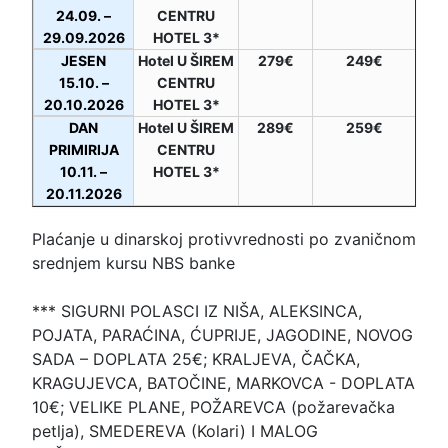
24.09. –
CENTRU
29.09.2026
HOTEL 3*
JESEN
Hotel U ŠIREM
279€
249€
15.10. –
CENTRU
20.10.2026
HOTEL 3*
DAN
Hotel U ŠIREM
289€
259€
PRIMIRIJA
CENTRU
10.11. –
HOTEL 3*
20.11.2026
Plaćanje u dinarskoj protivvrednosti po zvaničnom
srednjem kursu NBS banke
*** SIGURNI POLASCI IZ NIŠA, ALEKSINCA,
POJATA, PARAĆINA, ĆUPRIJE, JAGODINE, NOVOG
SADA – DOPLATA 25€; KRALJEVA, ČAČKA,
KRAGUJEVCA, BATOČINE, MARKOVCA - DOPLATA
10€; VELIKE PLANE, POŽAREVCA (požarevačka
petlja), SMEDEREVA (Kolari) I MALOG