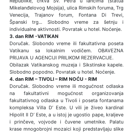
Republike, crkva Sv. Petra u lancima (statua
Mikelanđelovog Mojsija), ulica Rimskih foruma, Trg
Venecija, Trajanov forum, Fontana Di Trevi,
Španski trg... Slobodno vreme za šetnju i
individualne aktivnosti. Povratak u hotel. Noćenje.
3. dan RIM -VATIKAN
Doručak. Slobondo vreme ili fakultativna poseta
Vatikanu sa lokalnim vodičem. OBAVEZNA
PRIJAVA U AGENCIJI PRILIKOM REZERVACIJE.
Obilazak Vatikanskog muzeja i Sikstinske kapele.
Slobodno popodno. Povratak u hotel. Noćenje.
4. dan RIM – TIVOLI – RIM NOĆU - RIM
Doručak. Slobodno vreme ili mogućnost odlaska
na fakultativni mogućnost organizovanja
fakultativnog odlaska u Tivoli i poseta fontanama
kompleksa Villa D’ Este. U vili je živeo kardinal
Hipolit II D’ Este, a u istoj je ugostio pape, kraljeve
i prinčeve, vojvode i čuvene umetnike. Palatu
krase mnogobrojni mozaici koji predstavljaju slike