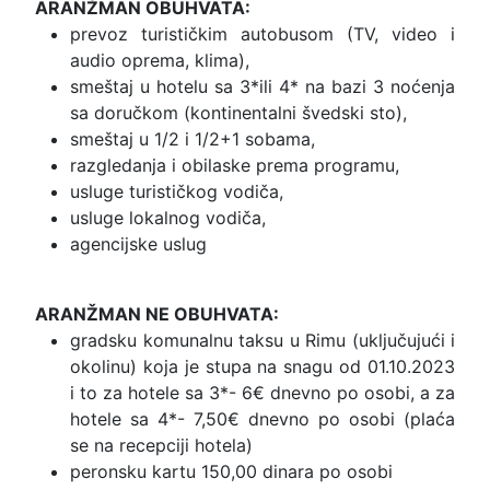
ARANŽMAN OBUHVATA:
prevoz turističkim autobusom (TV, video i
audio oprema, klima),
smeštaj u hotelu sa 3*ili 4* na bazi 3 noćenja
sa doručkom (kontinentalni švedski sto),
smeštaj u 1/2 i 1/2+1 sobama,
razgledanja i obilaske prema programu,
usluge turističkog vodiča,
usluge lokalnog vodiča,
agencijske uslug
ARANŽMAN NE OBUHVATA:
gradsku komunalnu taksu u Rimu (uključujući i
okolinu) koja je stupa na snagu od 01.10.2023
i to za hotele sa 3*- 6€ dnevno po osobi, a za
hotele sa 4*- 7,50€ dnevno po osobi (plaća
se na recepciji hotela)
peronsku kartu 150,00 dinara po osobi