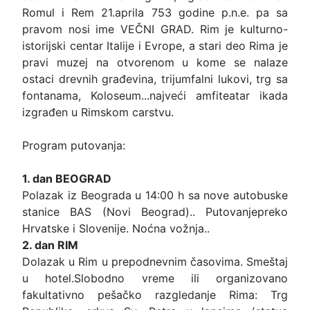
Romul i Rem 21.aprila 753 godine p.n.e. pa sa
pravom nosi ime VEČNI GRAD. Rim je kulturno-
istorijski centar Italije i Evrope, a stari deo Rima je
pravi muzej na otvorenom u kome se nalaze
ostaci drevnih građevina, trijumfalni lukovi, trg sa
fontanama, Koloseum...najveći amfiteatar ikada
izgrađen u Rimskom carstvu.
Program putovanja:
1. dan BEOGRAD
Polazak iz Beograda u 14:00 h sa nove autobuske
stanice BAS (Novi Beograd).. Putovanjepreko
Hrvatske i Slovenije. Noćna vožnja..
2. dan RIM
Dolazak u Rim u prepodnevnim časovima. Smeštaj
u hotel.Slobodno vreme ili organizovano
fakultativno pešačko razgledanje Rima: Trg