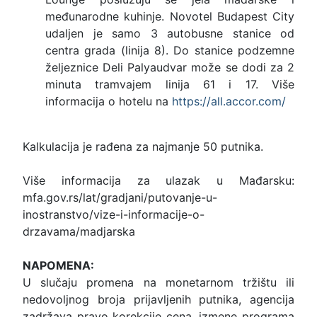
međunarodne kuhinje. Novotel Budapest City
udaljen je samo 3 autobusne stanice od
centra grada (linija 8). Do stanice podzemne
željeznice Deli Palyaudvar može se dodi za 2
minuta tramvajem linija 61 i 17. Više
informacija o hotelu na
https://all.accor.com/
Kalkulacija je rađena za najmanje 50 putnika.
Više informacija za ulazak u Mađarsku:
mfa.gov.rs/lat/gradjani/putovanje-u-
inostranstvo/vize-i-informacije-o-
drzavama/madjarska
NAPOMENA:
U slučaju promena na monetarnom tržištu ili
nedovoljnog broja prijavljenih putnika, agencija
zadržava pravo korekcije cena, izmene programa