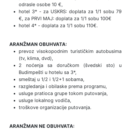
odrasle osobe 10 €,
hotel 3* - za USKRS: doplata za 1/1 sobu 79
€, za PRVI MAJ: doplata za 1/1 sobu 100€
hotel 4* - doplata za 1/1 sobu 110€.
ARANŽMAN OBUHVATA:
prevoz visokopodnim turističkim autobusima
(tv, klima, dvd),
2 noćenja sa doručkom (švedski sto) u
Budimpešti u hotelu sa 3*,
smeštaj u 1/2 i 1/2+1 sobama,
razgledanja i obilaske prema programu,
usluge pratioca grupe tokom putovanja,
usluge lokalnog vodiča,
troškove organizacije putovanja.
ARANŽMAN NE OBUHVATA: