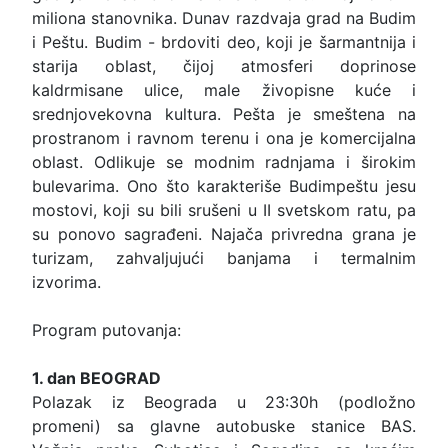
miliona stanovnika. Dunav razdvaja grad na Budim
i Peštu. Budim - brdoviti deo, koji je šarmantnija i
starija oblast, čijoj atmosferi doprinose
kaldrmisane ulice, male živopisne kuće i
srednjovekovna kultura. Pešta je smeštena na
prostranom i ravnom terenu i ona je komercijalna
oblast. Odlikuje se modnim radnjama i širokim
bulevarima. Ono što karakteriše Budimpeštu jesu
mostovi, koji su bili srušeni u II svetskom ratu, pa
su ponovo sagrađeni. Najača privredna grana je
turizam, zahvaljujući banjama i termalnim
izvorima.
Program putovanja:
1. dan BEOGRAD
Polazak iz Beograda u 23:30h (podložno
promeni) sa glavne autobuske stanice BAS.