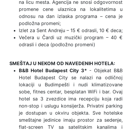
na licu mesta. Agencija ne snosi odgovornost
promene cene ulaznica na lokalitetima u
odnosu na dan izlaska programa – cena je
podložna promeni;
Izlet za Sent Andreju – 15 € odrasli, 10 € deca;
Večera u Čardi uz muzički program – 40 €
odrasli i deca (podložno promeni)
SMEŠTAJ U NEKOM OD NAVEDENIH HOTELA:
B&B Hotel Budapest City 3*
- Objekat B&B
Hotel Budapest City se nalazi na odličnoj
lokaciji u Budimpešti i nudi klimatizovane
sobe, fitnes centar, besplatan WiFi i bar. Ovaj
hotel sa 3 zvezdice ima recepciju koja radi
non-stop i uslugu konsijerža. Privatni parking
je dostupan u okviru objekta. Sve hotelske
smeštajne jedinice imaju prostor za sedenje,
flat-screen TV sa satelitskim kanalima i