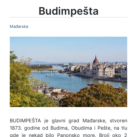
Budimpešta
Mađarska
BUDIMPEŠTA je glavni grad Mađarske, stvoren
1873. godine od Budima, Obudima i Pešte, na tlu
gde je nekad bilo Panonsko more. Broji oko 2