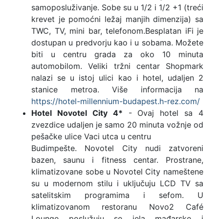
samoposluživanje. Sobe su u 1/2 i 1/2 +1 (treći
krevet je pomoćni ležaj manjih dimenzija) sa
TWC, TV, mini bar, telefonom.Besplatan iFi je
dostupan u predvorju kao i u sobama. Možete
biti u centru grada za oko 10 minuta
automobilom. Veliki tržni centar Shopmark
nalazi se u istoj ulici kao i hotel, udaljen 2
stanice metroa. Više informacija na
https://hotel-millennium-budapest.h-rez.com/
Hotel Novotel City 4*
- Ovaj hotel sa 4
zvezdice udaljen je samo 20 minuta vožnje od
pešačke ulice Vaci utca u centru
Budimpešte. Novotel City nudi zatvoreni
bazen, saunu i fitness centar. Prostrane,
klimatizovane sobe u Novotel City nameštene
su u modernom stilu i uključuju LCD TV sa
satelitskim programima i sefom. U
klimatizovanom restoranu Novo2 Café
Lounge poslužuju se jela mađarske i