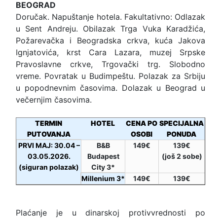
BEOGRAD
Doručak. Napuštanje hotela. Fakultativno: Odlazak
u Sent Andreju. Obilazak Trga Vuka Karadžića,
Požarevačka i Beogradska crkva, kuća Jakova
Ignjatovića, krst Cara Lazara, muzej Srpske
Pravoslavne crkve, Trgovački trg. Slobodno
vreme. Povratak u Budimpeštu. Polazak za Srbiju
u popodnevnim časovima. Dolazak u Beograd u
večernjim časovima.
TERMIN
HOTEL
CENA PO
SPECIJALNA
PUTOVANJA
OSOBI
PONUDA
PRVI MAJ: 30.04 –
B&B
149€
139€
03.05.2026.
Budapest
(jo
š 2 sobe)
(siguran polazak)
City
3*
Millenium
3*
149€
139€
Plaćanje je u dinarskoj protivvrednosti po