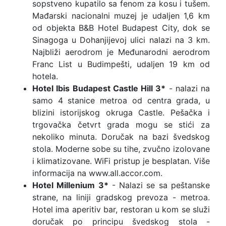
sopstveno kupatilo sa fenom za kosu i tušem.
Mađarski nacionalni muzej je udaljen 1,6 km
od objekta B&B Hotel Budapest City, dok se
Sinagoga u Dohanjijevoj ulici nalazi na 3 km.
Najbliži aerodrom je Međunarodni aerodrom
Franc List u Budimpešti, udaljen 19 km od
hotela.
Hotel Ibis Budapest Castle Hill 3*
- nalazi na
samo 4 stanice metroa od centra grada, u
blizini istorijskog okruga Castle. Pešačka i
trgovačka četvrt grada mogu se stići za
nekoliko minuta. Doručak na bazi švedskog
stola. Moderne sobe su tihe, zvučno izolovane
i klimatizovane. WiFi pristup je besplatan. Više
informacija na www.all.accor.com.
Hotel Millenium 3*
- Nalazi se sa peštanske
strane, na liniji gradskog prevoza - metroa.
Hotel ima aperitiv bar, restoran u kom se služi
doručak po principu švedskog stola -