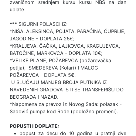
zvaničnom srednjem kursu kursu NBS na dan
uplate
*** SIGURNI POLASCI IZ:
*NIŠA, ALEKSINCA, POJATA, PARAĆINA, ĆUPRIJE,
JAGODINE – DOPLATA 25€;
*KRALJEVA, ČAČKA, LAJKOVCA, KRAGUJEVCA,
BATOČINE, MARKOVCA - DOPLATA 10€;
*VELIKE PLANE, POŽAREVCA (požarevačka
petlja), SMEDEREVA (Kolari) I MALOG
POŽAREVCA - DOPLATA 5€.
U SLUČAJU MANJEG BROJA PUTNIKA IZ
NAVEDENIH GRADOVA ISTI SE TRANSFERIŠU DO
BEOGRADA I NAZAD.
*Napomena za prevoz iz Novog Sada: polazak -
Sadović pumpa kod Rode (podložno promeni).
POPUSTI I DOPLATE:
popust za decu do 10 godina u pratnji dve