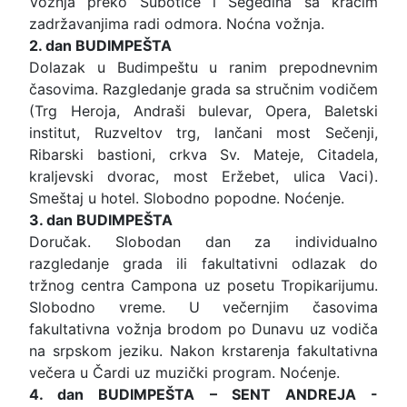
Vožnja preko Subotice i Segedina sa kraćim
zadržavanjima radi odmora. Noćna vožnja.
2. dan BUDIMPEŠTA
Dolazak u Budimpeštu u ranim prepodnevnim
časovima. Razgledanje grada sa stručnim vodičem
(Trg Heroja, Andraši bulevar, Opera, Baletski
institut, Ruzveltov trg, lančani most Sečenji,
Ribarski bastioni, crkva Sv. Mateje, Citadela,
kraljevski dvorac, most Eržebet, ulica Vaci).
Smeštaj u hotel. Slobodno popodne. Noćenje.
3. dan BUDIMPEŠTA
Doručak. Slobodan dan za individualno
razgledanje grada ili fakultativni odlazak do
tržnog centra Campona uz posetu Tropikarijumu.
Slobodno vreme. U večernjim časovima
fakultativna vožnja brodom po Dunavu uz vodiča
na srpskom jeziku. Nakon krstarenja fakultativna
večera u Čardi uz muzički program. Noćenje.
4. dan BUDIMPEŠTA – SENT ANDREJA -