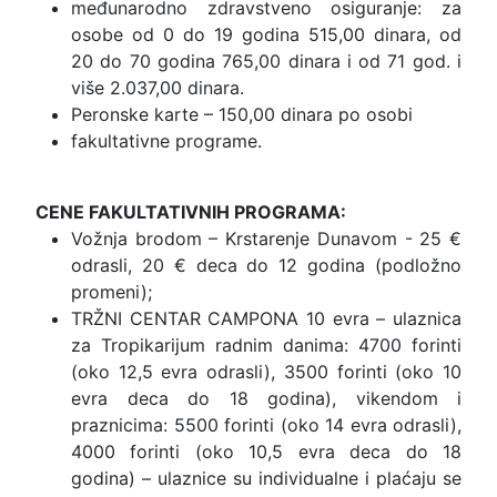
međunarodno zdravstveno osiguranje: za
osobe od 0 do 19 godina 515,00 dinara, od
20 do 70 godina 765,00 dinara i od 71 god. i
više 2.037,00 dinara.
Peronske karte – 150,00 dinara po osobi
fakultativne programe.
CENE FAKULTATIVNIH PROGRAMA:
Vožnja brodom – Krstarenje Dunavom - 25 €
odrasli, 20 € deca do 12 godina (podložno
promeni);
TRŽNI CENTAR CAMPONA 10 evra – ulaznica
za Tropikarijum radnim danima: 4700 forinti
(oko 12,5 evra odrasli), 3500 forinti (oko 10
evra deca do 18 godina), vikendom i
praznicima: 5500 forinti (oko 14 evra odrasli),
4000 forinti (oko 10,5 evra deca do 18
godina) – ulaznice su individualne i plaćaju se