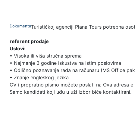
Dokumenta
Turističkoj agenciji Plana Tours potrebna osob
referent prodaje
Uslovi:
• Visoka ili viša stručna sprema
• Najmanje 3 godine iskustva na istim poslovima
• Odlično poznavanje rada na računaru (MS Office pake
• Znanje engleskog jezika
CV i propratno pismo možete poslati na
Ova adresa e-
Samo kandidati koji uđu u uži izbor biće kontaktirani.