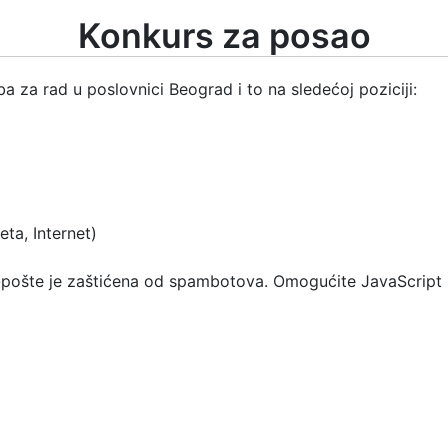
Konkurs za posao
a za rad u poslovnici Beograd i to na sledećoj poziciji:
ta, Internet)
pošte je zaštićena od spambotova. Omogućite JavaScript u 